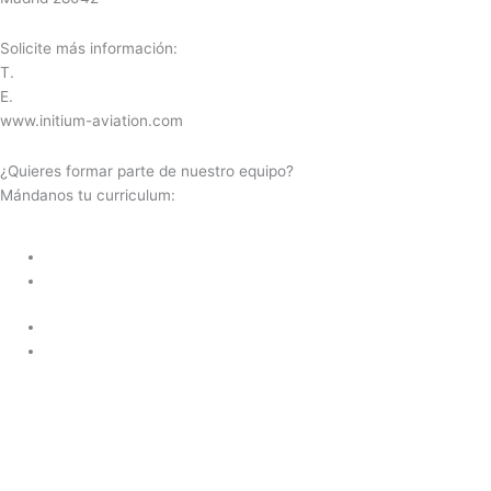
Solicite más información:
T.
+34 910 575 610
E.
charter@initium-aviation.com
www.initium-aviation.com
¿Quieres formar parte de nuestro equipo?
Mándanos tu curriculum:
seleccion@initium-aviation.com
Documentación, equipaje y otros artículos para pasajeros
Tabla mercancías peligrosas
Aviso Legal
Política de privacidad
Aviso Legal
Política de privacidad
CESSNA CITATION II
CESSNA CITATION ULTRA